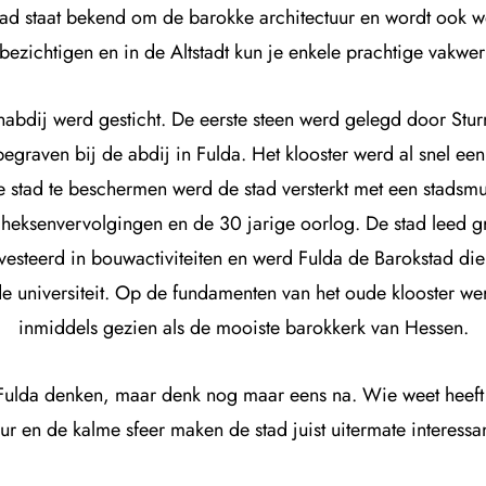
stad staat bekend om de barokke architectuur en wordt ook w
e bezichtigen en in de Altstadt kun je enkele prachtige vakw
bdij werd gesticht. De eerste steen werd gelegd door Sturmi
graven bij de abdij in Fulda. Het klooster werd al snel e
 stad te beschermen werd de stad versterkt met een stadsmuu
 heksenvervolgingen en de 30 jarige oorlog. De stad leed 
vesteerd in bouwactiviteiten en werd Fulda de Barokstad di
 de universiteit. Op de fundamenten van het oude klooster
inmiddels gezien als de mooiste barokkerk van Hessen.
n Fulda denken, maar denk nog maar eens na. Wie weet heeft
ur en de kalme sfeer maken de stad juist uitermate interess