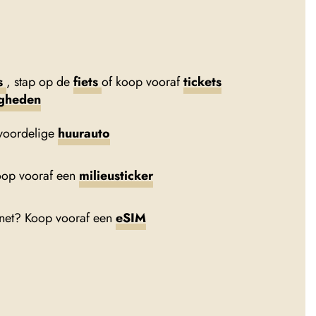
s
, stap op de
fiets
of koop vooraf
tickets
igheden
voordelige
huurauto
oop vooraf een
milieusticker
rnet? Koop vooraf een
eSIM