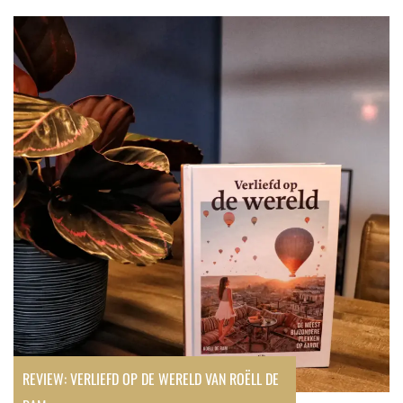
Review:
Verliefd
op
de
Wereld
van
Roëll
de
Ram
REVIEW: VERLIEFD OP DE WERELD VAN ROËLL DE