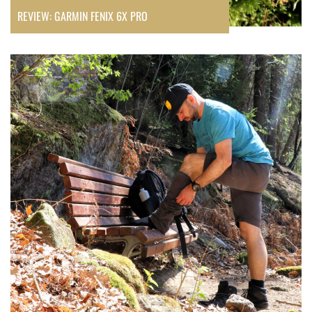
REVIEW: GARMIN FENIX 6X PRO
Review:
Fjällräven
Travellers
Zip-
Off
Trousers