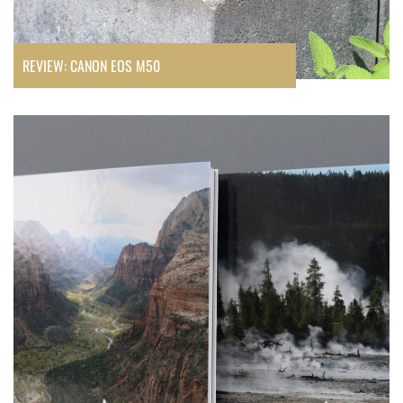
REVIEW: CANON EOS M50
Review:
Fotoboek
van
Saal
Digital
+
kortingscode
&
WINACTIE