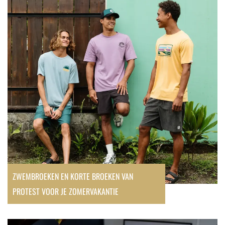
korte
broeken
van
Protest
voor
je
zomervakantie
ZWEMBROEKEN EN KORTE BROEKEN VAN
PROTEST VOOR JE ZOMERVAKANTIE