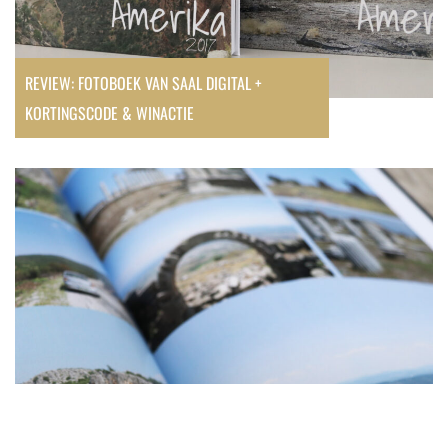
REVIEW: FOTOBOEK VAN SAAL DIGITAL +
KORTINGSCODE & WINACTIE
Review:
Fotoboek
van
Fotofabriek