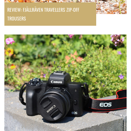
REVIEW: FJÄLLRÄVEN TRAVELLERS ZIP-OFF
TROUSERS
Review:
Canon
EOS
M50