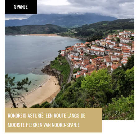
Asturië:
SPANJE
een
route
langs
de
mooiste
plekken
van
Noord-
Spanje
RONDREIS ASTURIË: EEN ROUTE LANGS DE
MOOISTE PLEKKEN VAN NOORD-SPANJE