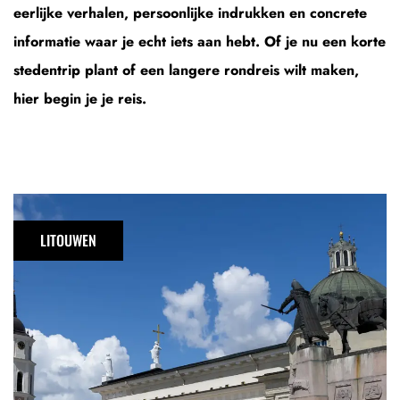
eerlijke verhalen, persoonlijke indrukken en concrete
informatie waar je echt iets aan hebt. Of je nu een korte
stedentrip plant of een langere rondreis wilt maken,
hier begin je je reis.
Stedentrip
Vilnius:
LITOUWEN
de
mooiste
bezienswaardigheden
en
tips