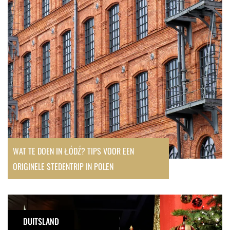
in
Łódź?
Tips
voor
een
originele
stedentrip
in
Polen
WAT TE DOEN IN ŁÓDŹ? TIPS VOOR EEN
ORIGINELE STEDENTRIP IN POLEN
Lauscha:
de
DUITSLAND