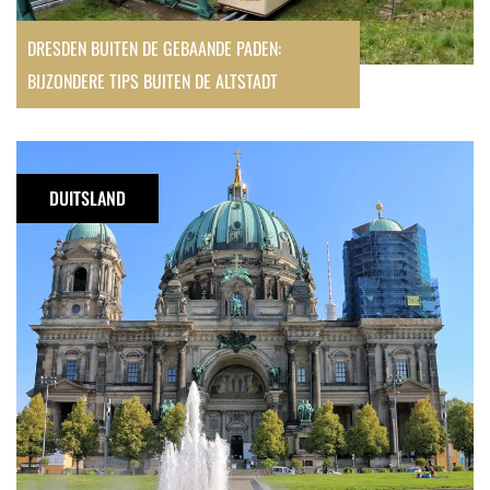
DRESDEN BUITEN DE GEBAANDE PADEN:
BIJZONDERE TIPS BUITEN DE ALTSTADT
Eerste
keer
DUITSLAND
naar
Berlijn?
Tips
voor
een
stedentrip