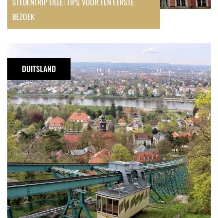
STEDENTRIP LILLE: TIPS VOOR EEN EERSTE
BEZOEK
Dresden
buiten
DUITSLAND
de
gebaande
paden:
bijzondere
tips
buiten
de
Altstadt