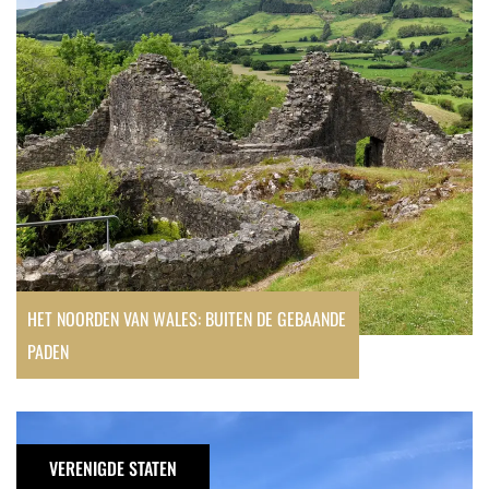
buiten
de
gebaande
paden
HET NOORDEN VAN WALES: BUITEN DE GEBAANDE
PADEN
Eerste
keer
VERENIGDE STATEN