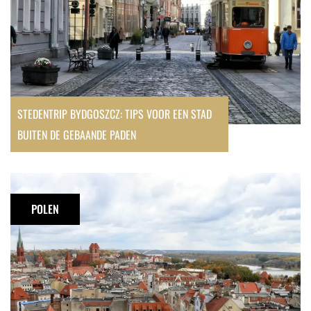
gebaande
paden
STEDENTRIP BYDGOSZCZ: TIPS VOOR EEN STAD
BUITEN DE GEBAANDE PADEN
Dagje
in
POLEN
Toruń:
tips
en
bezienswaardigheden