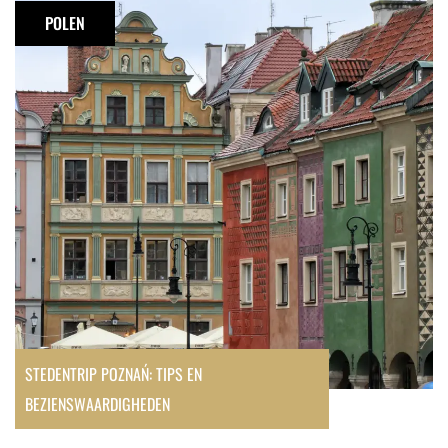
Poznań:
POLEN
tips
en
bezienswaardigheden
STEDENTRIP POZNAŃ: TIPS EN
BEZIENSWAARDIGHEDEN