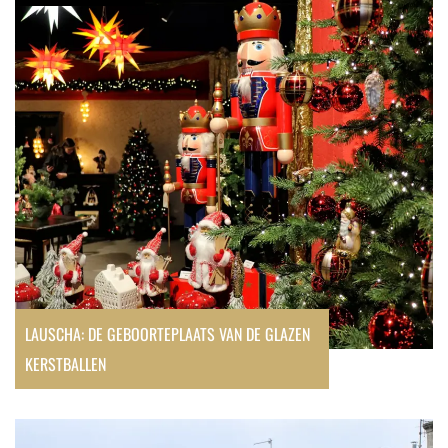
geboorteplaats
van
de
glazen
kerstballen
LAUSCHA: DE GEBOORTEPLAATS VAN DE GLAZEN
KERSTBALLEN
Stedentrip