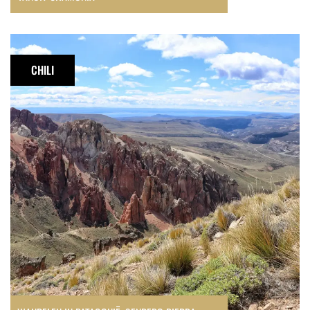
Wandelen
in
CHILI
Patagonië:
Sendero
Piedra
Clavada