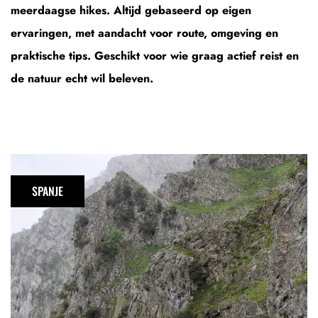
meerdaagse hikes. Altijd gebaseerd op eigen
ervaringen, met aandacht voor route, omgeving en
praktische tips. Geschikt voor wie graag actief reist en
de natuur echt wil beleven.
Ruta
del
SPANJE
Cares:
de
bekendste
wandeling
in