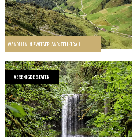
WANDELEN IN ZWITSERLAND: TELL-TRAIL
Trail
of
VERENIGDE STATEN
Ten
Falls
hike
in
Oregon:
10