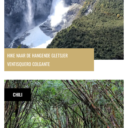
HIKE NAAR DE HANGENDE GLETSJER
VENTISQUERO COLGANTE
Wandelen
in
CHILI
Patagonië:
Alerce
Milenario