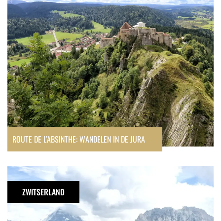
in
de
Jura
ROUTE DE L’ABSINTHE: WANDELEN IN DE JURA
Wandeling
naar
ZWITSERLAND
de
Lacs