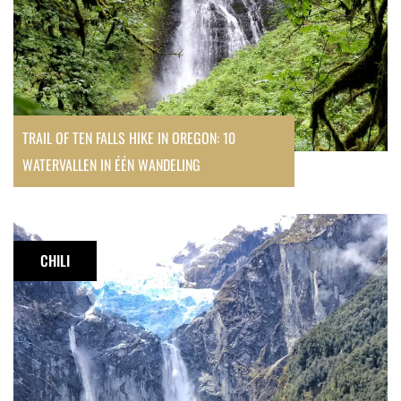
watervallen
in
één
wandeling
TRAIL OF TEN FALLS HIKE IN OREGON: 10
WATERVALLEN IN ÉÉN WANDELING
Hike
naar
CHILI
de
hangende
gletsjer
Ventisquero
Colgante