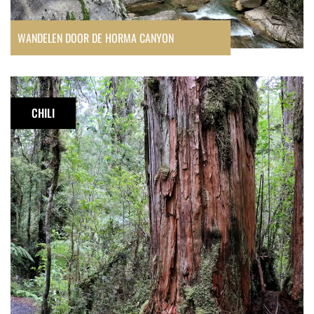
WANDELEN DOOR DE HORMA CANYON
Sendero
los
CHILI
Alerces
in
Parque
Nacional
Pumalín