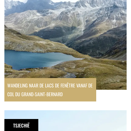
de
Fenêtre
vanaf
de
Col
du
Grand-
Saint-
Bernard
WANDELING NAAR DE LACS DE FENÊTRE VANAF DE
COL DU GRAND-SAINT-BERNARD
Sněžka,
wandelen
TSJECHIË