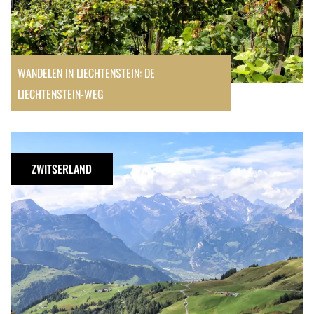
WANDELEN IN LIECHTENSTEIN: DE
LIECHTENSTEIN-WEG
Wandelen
in
ZWITSERLAND
Zwitserland:
Tell-
Trail