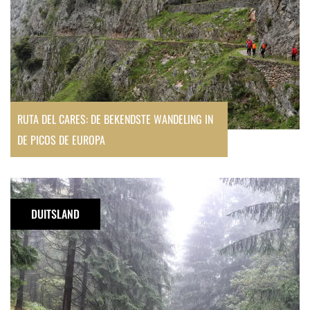
de
Picos
de
Europa
RUTA DEL CARES: DE BEKENDSTE WANDELING IN
DE PICOS DE EUROPA
Alles
over
DUITSLAND
de
Kammweg
Erzgebirge-
Vogtland: