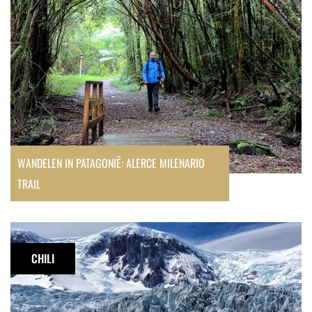
trail
WANDELEN IN PATAGONIË: ALERCE MILENARIO
TRAIL
Hike
naar
CHILI
de
Glaciar