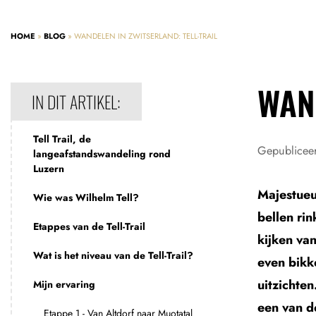
HOME
»
BLOG
»
WANDELEN IN ZWITSERLAND: TELL-TRAIL
WAND
IN DIT ARTIKEL:
Tell Trail, de
Gepublicee
langeafstandswandeling rond
Luzern
Majestueu
Wie was Wilhelm Tell?
bellen ri
Etappes van de Tell-Trail
kijken va
Wat is het niveau van de Tell-Trail?
even bikk
uitzichten
Mijn ervaring
een van d
Etappe 1 - Van Altdorf naar Muotatal