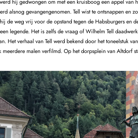
werd hij gedwongen om met een kruisboog een appel van het 
werd alsnog gevangengenomen. Tell wist te ontsnappen en zo
hij de weg vrij voor de opstand tegen de Habsburgers en de 
 een legende. Het is zelfs de vraag of Wilhelm Tell daadwerke
an. Het verhaal van Tell werd bekend door het toneelstuk va
k meerdere malen verfilmd. Op het dorpsplein van Altdorf st