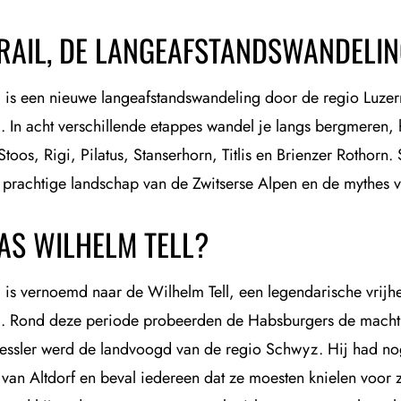
TRAIL, DE LANGEAFSTANDSWANDELI
il is een nieuwe langeafstandswandeling door de regio Luzer
d. In acht verschillende etappes wandel je langs bergmeren,
Stoos, Rigi, Pilatus, Stanserhorn, Titlis en Brienzer Rothorn.
 prachtige landschap van de Zwitserse Alpen en de mythes va
AS WILHELM TELL?
ail is vernoemd naar de Wilhelm Tell, een legendarische vrij
d. Rond deze periode probeerden de Habsburgers de macht t
essler werd de landvoogd van de regio Schwyz. Hij had noga
 van Altdorf en beval iedereen dat ze moesten knielen voor 