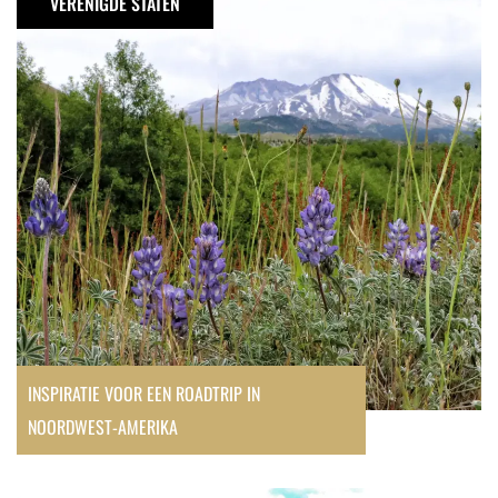
VERENIGDE STATEN
een
roadtrip
in
Noordwest-
Amerika
INSPIRATIE VOOR EEN ROADTRIP IN
NOORDWEST-AMERIKA