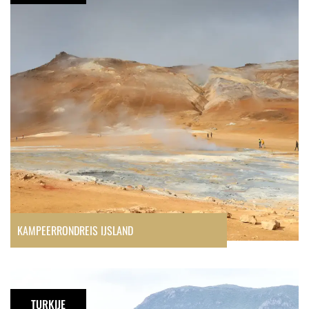
KAMPEERRONDREIS IJSLAND
Een
toffe
TURKIJE