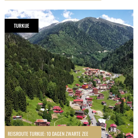
Reisroute
Turkije:
TURKIJE
10
dagen
Zwarte
Zee
kust
REISROUTE TURKIJE: 10 DAGEN ZWARTE ZEE