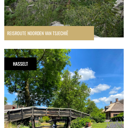
REISROUTE NOORDEN VAN TSJECHIË
Reisverslag:
Weerribben-
HASSELT
Wieden