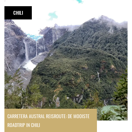
Carretera
Austral
CHILI
reisroute:
de
mooiste
roadtrip
in
Chili
CARRETERA AUSTRAL REISROUTE: DE MOOISTE
ROADTRIP IN CHILI