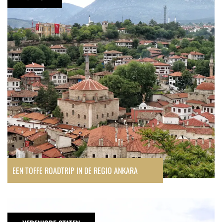
roadtrip
in
de
regio
Ankara
EEN TOFFE ROADTRIP IN DE REGIO ANKARA
Inspiratie
voor