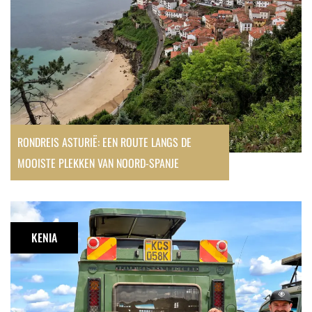
mooiste
plekken
van
Noord-
Spanje
RONDREIS ASTURIË: EEN ROUTE LANGS DE
MOOISTE PLEKKEN VAN NOORD-SPANJE
Reisroute
Kenia
KENIA
in
2
weken: