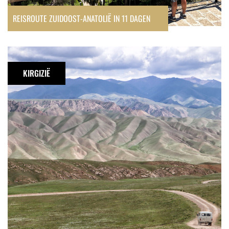
REISROUTE ZUIDOOST-ANATOLIË IN 11 DAGEN
Reisroute
Kirgizië
KIRGIZIË