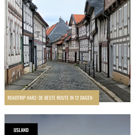
beste
route
in
12
dagen
ROADTRIP HARZ: DE BESTE ROUTE IN 12 DAGEN
Kampeerrondreis
IJsland
IJSLAND