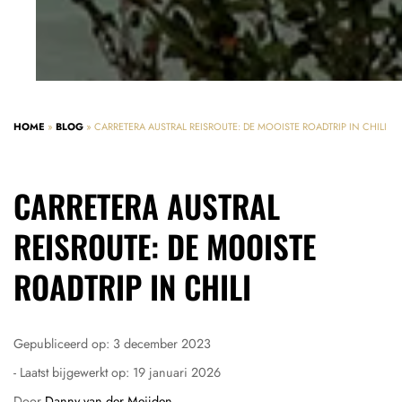
HOME
»
BLOG
»
CARRETERA AUSTRAL REISROUTE: DE MOOISTE ROADTRIP IN CHILI
CARRETERA AUSTRAL
REISROUTE: DE MOOISTE
ROADTRIP IN CHILI
Gepubliceerd op:
3 december 2023
- Laatst bijgewerkt op:
19 januari 2026
Door
Danny van der Meijden