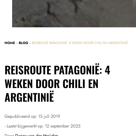
HOME
»
BLOG
»
REISROUTE PATAGONIË: 4 WEKEN DOOR CHILI EN ARGENTINIË
REISROUTE PATAGONIË: 4
WEKEN DOOR CHILI EN
ARGENTINIË
Gepubliceerd op:
15 juli 2019
- Laatst bijgewerkt op:
12 september 2025
Door
Danny van der Meijden