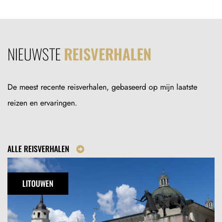
NIEUWSTE
REISVERHALEN
De meest recente reisverhalen, gebaseerd op mijn laatste
reizen en ervaringen.
ALLE REISVERHALEN
Stedentrip
Vilnius:
LITOUWEN
de
mooiste