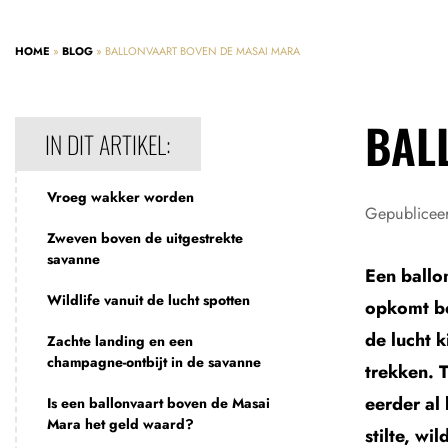
HOME
»
BLOG
»
BALLONVAART BOVEN DE MASAI MARA
BAL
IN DIT ARTIKEL:
Vroeg wakker worden
Gepublicee
Zweven boven de uitgestrekte
savanne
Een ballo
Wildlife vanuit de lucht spotten
opkomt bo
de lucht 
Zachte landing en een
champagne-ontbijt in de savanne
trekken. 
eerder al
Is een ballonvaart boven de Masai
Mara het geld waard?
stilte, w