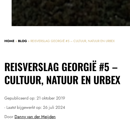
HOME
»
BLOG
»
REISVERSLAG GEORGIË #5 – CULTUUR, NATUUR EN URBEX
REISVERSLAG GEORGIË #5 –
CULTUUR, NATUUR EN URBEX
Gepubliceerd op:
21 oktober 2019
- Laatst bijgewerkt op:
26 juli 2024
Door
Danny van der Meijden