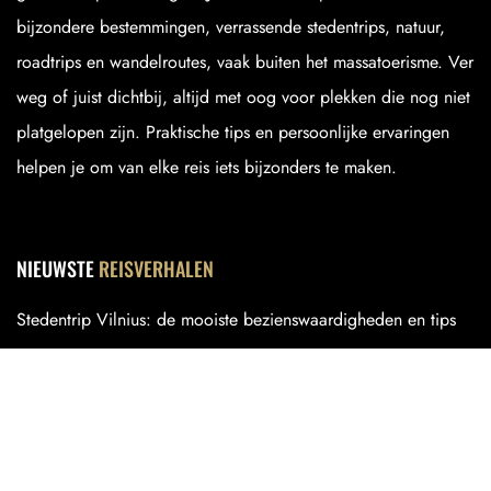
bijzondere bestemmingen, verrassende stedentrips, natuur,
roadtrips en wandelroutes, vaak buiten het massatoerisme. Ver
weg of juist dichtbij, altijd met oog voor plekken die nog niet
platgelopen zijn. Praktische tips en persoonlijke ervaringen
helpen je om van elke reis iets bijzonders te maken.
NIEUWSTE
REISVERHALEN
Stedentrip Vilnius: de mooiste bezienswaardigheden en tips
Sümelaklooster: klooster in de rotsen van Turkije
Chelsea, Hudson Yards en The High Line: wat te doen in dit
deel van Manhattan?