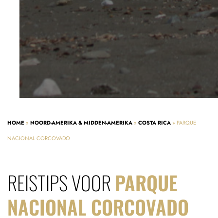
HOME
»
NOORD-AMERIKA & MIDDEN-AMERIKA
»
COSTA RICA
»
PARQUE
NACIONAL CORCOVADO
REISTIPS VOOR
PARQUE
NACIONAL CORCOVADO