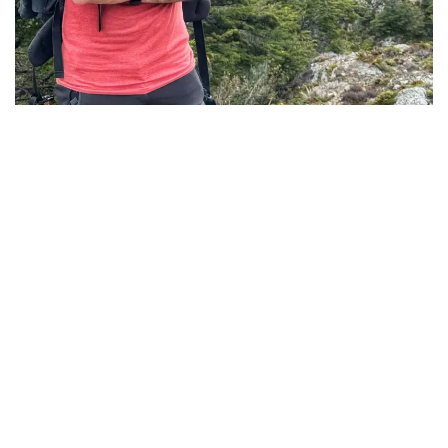
DANNY
VAN DER MEIJDEN
Ik ben niet op zoek naar de toeristische hotspots die iedereen
kent. Liever ga ik op zoek naar de hidden gems. Ik neem
graag de tijd om een stad of regio goed te ontdekken en duik
graag even de natuur in. Ooit begonnen met het bouwen van
een website waar ik schreef over mijn reizen. Zo is Reizen &
Reistips ontstaan. In 2024 de ultieme beloning voor mijn werk
gekregen met de Golden Pen Award!
MEER OVER DANNY