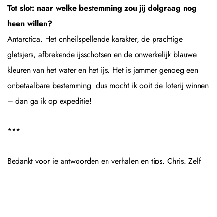
Tot slot: naar welke bestemming zou jij dolgraag nog
heen willen?
Antarctica. Het onheilspellende karakter, de prachtige
gletsjers, afbrekende ijsschotsen en de onwerkelijk blauwe
kleuren van het water en het ijs. Het is jammer genoeg een
onbetaalbare bestemming dus mocht ik ooit de loterij winnen
– dan ga ik op expeditie!
***
Bedankt voor je antwoorden en verhalen en tips, Chris. Zelf
ben ik absoluut niet van de selfies, maar zo’n selfie met een
walvishaai zou ik wellicht ook gaan maken. Wie weet ben je
eens die lucky bastard die de loterij wint, kun je mooie