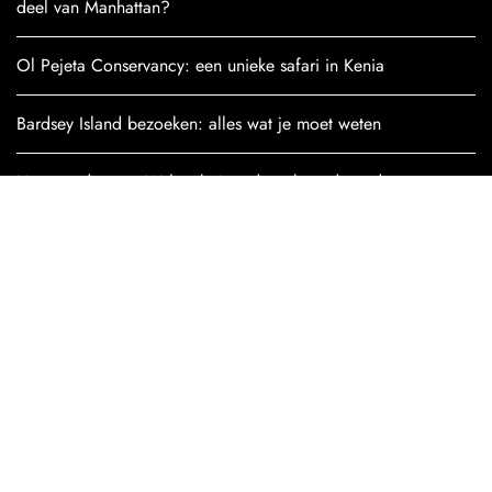
deel van Manhattan?
Ol Pejeta Conservancy: een unieke safari in Kenia
Bardsey Island bezoeken: alles wat je moet weten
Het noorden van Wales: buiten de gebaande paden
Bekijk alle artikelen
POPULAIRE
BESTEMMINGEN
TURKIJE
CHILI
DUITSLAND
KROATIË
BOLIVIA
VERENIGDE STATEN
POLEN