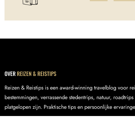
OVER
REIZEN & REISTIPS
Reizen & Reistips is een award-winning travelblog voor r
bestemmingen, verrassende stedentrips, natuur, roadtrips 
platgelopen zijn. Praktische tips en persoonlijke ervaring
NIEUWSTE
REISVERHALEN
POP