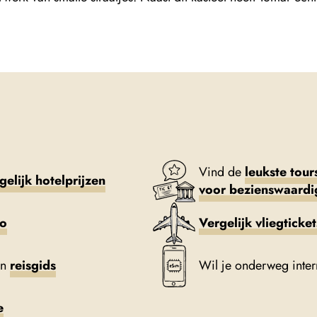
Vind de
leukste tour
gelijk hotelprijzen
voor bezienswaard
to
Vergelijk vliegticke
en
reisgids
Wil je onderweg inte
e