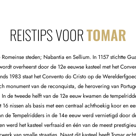
REISTIPS VOOR
TOMAR
 Romeinse steden; Nabantia en Sellium. In 1157 stichtte Gu
t wordt overheerst door de 12e eeuwse kasteel met het Conve
Sinds 1983 staat het Convento do Cristo op de Werelderfgoe
ch monument van de reconquista, de herovering van Portuge
l. In de tweede helft van de 12e eeuw kwamen de tempelridde
 16 nissen als basis met een centraal achthoekig koor en 
an de Tempelridders in de 14e eeuw werd vernietigd door d
ren werd het kasteel verfraaid en één van de meest prestig
rwerk van smalle straatjes. Naast dit kasteel heeft Tomar ech