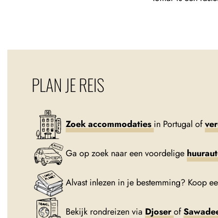
PLAN JE REIS
Zoek accommodaties
in Portugal of
ver
Ga op zoek naar een voordelige
huurau
Alvast inlezen in je bestemming? Koop e
Bekijk rondreizen via
Djoser
of
Sawade