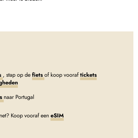
s
, stap op de
fiets
of koop vooraf
tickets
igheden
ts
naar Portugal
rnet? Koop vooraf een
eSIM