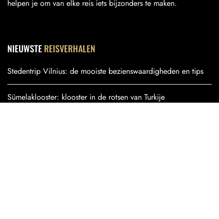
helpen je om van elke reis iets bijzonders te maken.
NIEUWSTE
REISVERHALEN
Stedentrip Vilnius: de mooiste bezienswaardigheden en tips
Sümelaklooster: klooster in de rotsen van Turkije
Chelsea, Hudson Yards en The High Line: wat te doen in dit
deel van Manhattan?
Ol Pejeta Conservancy: een unieke safari in Kenia
Bardsey Island bezoeken: alles wat je moet weten
Bekijk alle artikelen