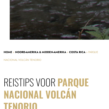
HOME
»
NOORD-AMERIKA & MIDDEN-AMERIKA
»
COSTA RICA
»
PARQUE
NACIONAL VOLCÁN TENORIO
REISTIPS VOOR
PARQUE
NACIONAL VOLCÁN
TENORIO