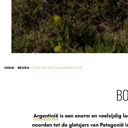
HOME
»
REIZEN
»
BOEK EEN REIS NAAR ARGENTINIË
BO
Argentinië
is een enorm en veelzijdig la
noorden tot de gletsjers van Patagonië 