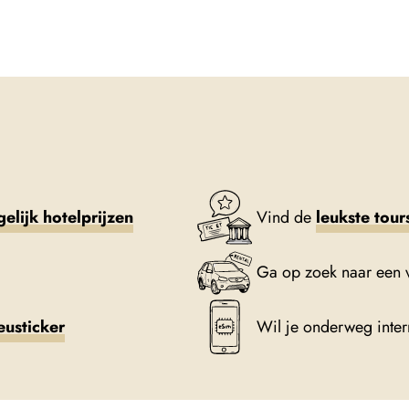
gelijk hotelprijzen
Vind de
leukste tour
Ga op zoek naar een 
eusticker
Wil je onderweg inte