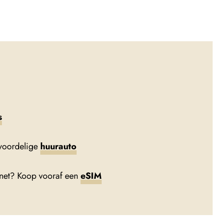
s
voordelige
huurauto
rnet? Koop vooraf een
eSIM