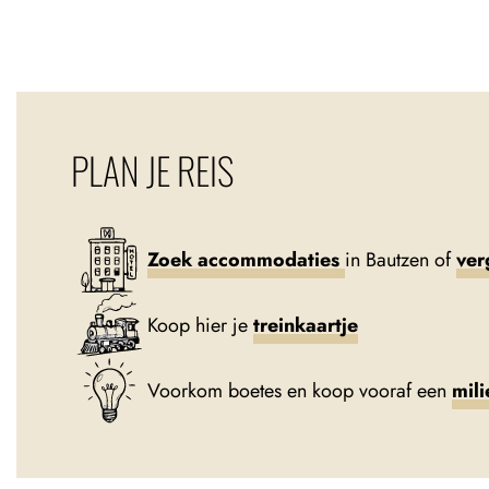
PLAN JE REIS
Zoek accommodaties
in Bautzen of
ver
Koop hier je
treinkaartje
Voorkom boetes en koop vooraf een
mili