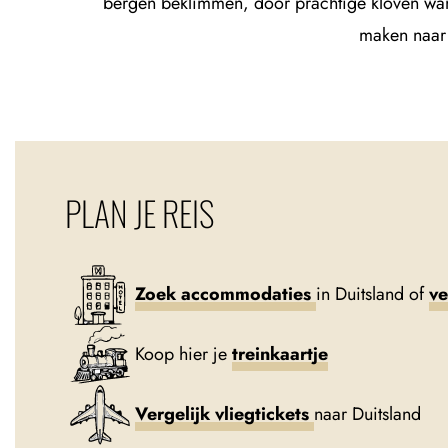
bergen beklimmen, door prachtige kloven wan
maken naar 
PLAN JE REIS
Zoek accommodaties
in Duitsland of
ve
Koop hier je
treinkaartje
Vergelijk vliegtickets
naar Duitsland