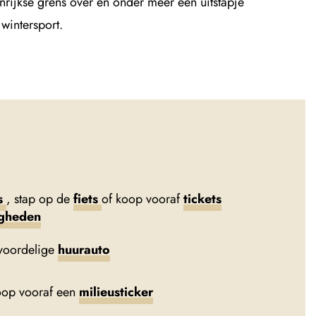
ijkse grens over en onder meer een uitstapje
wintersport.
s
, stap op de
fiets
of koop vooraf
tickets
igheden
voordelige
huurauto
oop vooraf een
milieusticker