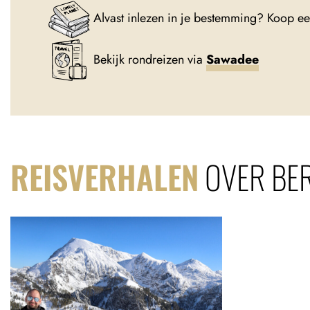
Alvast inlezen in je bestemming? Koop e
Bekijk rondreizen via
Sawadee
REISVERHALEN
OVER BE