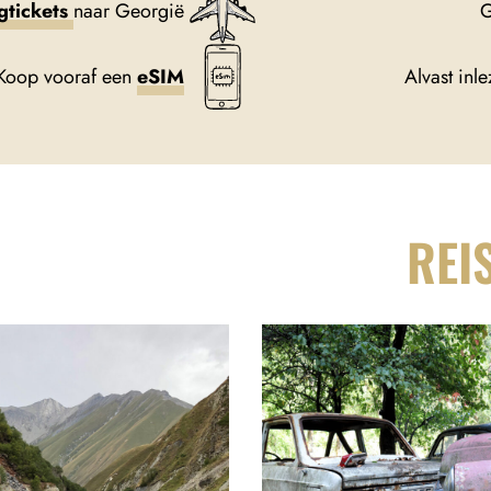
egtickets
naar Georgië
G
 Koop vooraf een
eSIM
Alvast in
REI