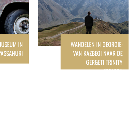
MUSEUM IN
WANDELEN IN GEORGIË:
PASSANURI
VAN KAZBEGI NAAR DE
GERGETI TRINITY
CHURCH