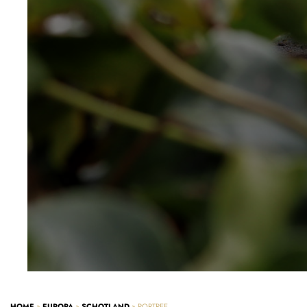
HOME
»
EUROPA
»
SCHOTLAND
»
PORTREE