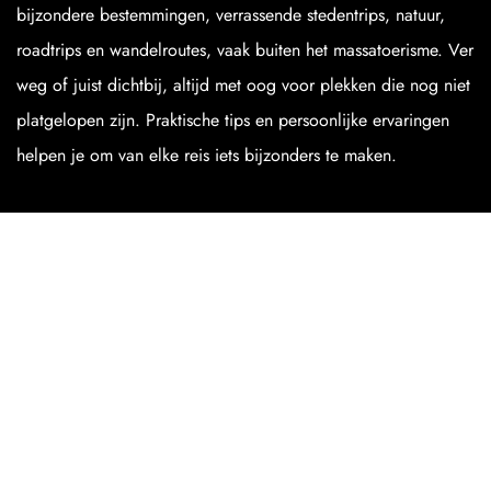
bijzondere bestemmingen, verrassende stedentrips, natuur,
roadtrips en wandelroutes, vaak buiten het massatoerisme. Ver
weg of juist dichtbij, altijd met oog voor plekken die nog niet
platgelopen zijn. Praktische tips en persoonlijke ervaringen
helpen je om van elke reis iets bijzonders te maken.
NIEUWSTE
REISVERHALEN
Sümelaklooster: klooster in de rotsen van Turkije
Chelsea, Hudson Yards en The High Line: wat te doen in dit
deel van Manhattan?
Ol Pejeta Conservancy: een unieke safari in Kenia