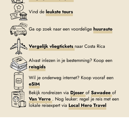
Vind de
leukste tours
Ga op zoek naar een voordelige
huurauto
Vergelijk vliegtickets
naar Costa Rica
Alvast inlezen in je bestemming? Koop een
reisgids
Wil je onderweg internet? Koop vooraf een
eSIM
Bekijk rondreizen via
Djoser
of
Sawadee
of
Van Verre
. Nog leuker: regel je reis met een
lokale reisexpert via
Local Hero Travel