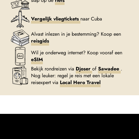
stap op de
fiets
Vergelijk vliegtickets
naar Cuba
Alvast inlezen in je bestemming? Koop een
reisgids
Wil je onderweg internet? Koop vooraf een
eSIM
Bekijk rondreizen via
Djoser
of
Sawadee
.
Nog leuker: regel je reis met een lokale
reisexpert via
Local Hero Travel