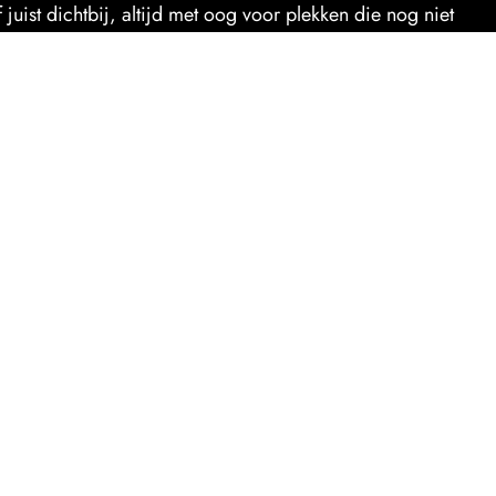
uist dichtbij, altijd met oog voor plekken die nog niet
VOLGENDE
REIZEN
VOLG
MIJN REIZEN