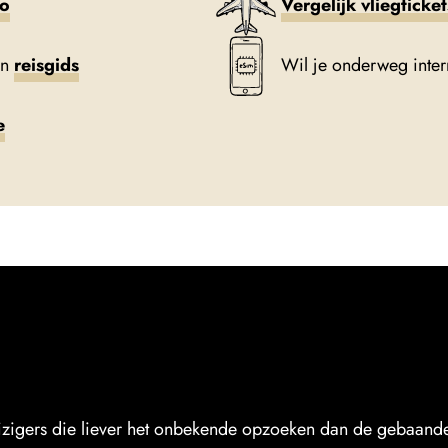
to
Vergelijk vliegticke
en
reisgids
Wil je onderweg inte
e
eizigers die liever het onbekende opzoeken dan de gebaande 