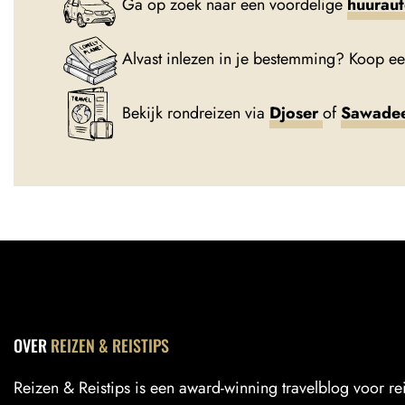
Ga op zoek naar een voordelige
huurau
Alvast inlezen in je bestemming? Koop e
Bekijk rondreizen via
Djoser
of
Sawade
OVER
REIZEN & REISTIPS
Reizen & Reistips is een award-winning travelblog voor r