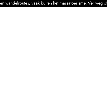
en wandelroutes, vaak buiten het massatoerisme. Ver weg of j
en helpen je om van elke reis iets bijzonders te maken.
ULAIRE
BESTEMMINGEN
URKIJE
CHILI
DUITSLAND
ROATIË
BOLIVIA
VERENIGDE STATEN
OLEN
TSJECHIË
GUATEMALA