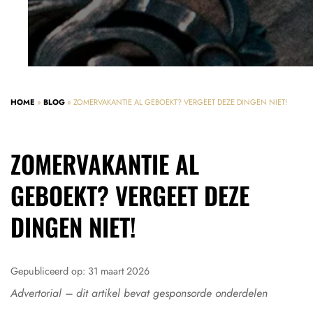
HOME
»
BLOG
»
ZOMERVAKANTIE AL GEBOEKT? VERGEET DEZE DINGEN NIET!
ZOMERVAKANTIE AL
GEBOEKT? VERGEET DEZE
DINGEN NIET!
Gepubliceerd op:
31 maart 2026
Advertorial – dit artikel bevat gesponsorde onderdelen