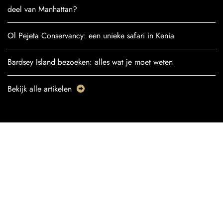
deel van Manhattan?
Ol Pejeta Conservancy: een unieke safari in Kenia
Bardsey Island bezoeken: alles wat je moet weten
Bekijk alle artikelen
POPULAIRE
BESTEMMINGEN
TURKIJE
CHILI
DUITSLAND
KROATIË
BOLIVIA
VERENIGDE STATEN
POLEN
TSJECHIË
GUATEMALA