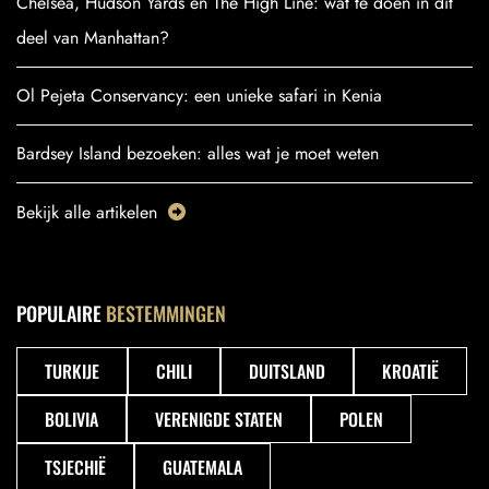
Chelsea, Hudson Yards en The High Line: wat te doen in dit
deel van Manhattan?
Ol Pejeta Conservancy: een unieke safari in Kenia
Bardsey Island bezoeken: alles wat je moet weten
Bekijk alle artikelen
POPULAIRE
BESTEMMINGEN
TURKIJE
CHILI
DUITSLAND
KROATIË
BOLIVIA
VERENIGDE STATEN
POLEN
TSJECHIË
GUATEMALA