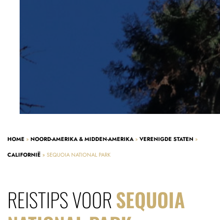
HOME
»
NOORD-AMERIKA & MIDDEN-AMERIKA
»
VERENIGDE STATEN
»
CALIFORNIË
»
SEQUOIA NATIONAL PARK
REISTIPS VOOR
SEQUOIA