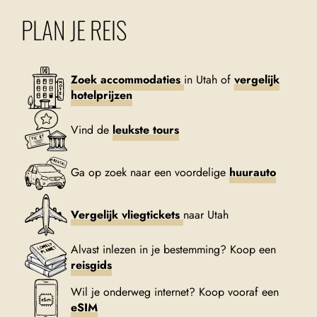
PLAN JE REIS
Zoek accommodaties
in Utah of
vergelijk
hotelprijzen
Vind de
leukste tours
Ga op zoek naar een voordelige
huurauto
Vergelijk vliegtickets
naar Utah
Alvast inlezen in je bestemming? Koop een
reisgids
Wil je onderweg internet? Koop vooraf een
eSIM