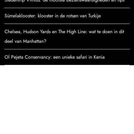
Sümelaklooster: klooster in de rotsen van Turkije
Chelsea, Hudson Yards en The High Line: wat te doen in dit
deel van Manhattan?
Ol Pejeta Conservancy: een unieke safari in Kenia
Bardsey Island bezoeken: alles wat je moet weten
Bekijk alle artikelen
POPULAIRE
BESTEMMINGEN
TURKIJE
CHILI
DUITSLAND
KROATIË