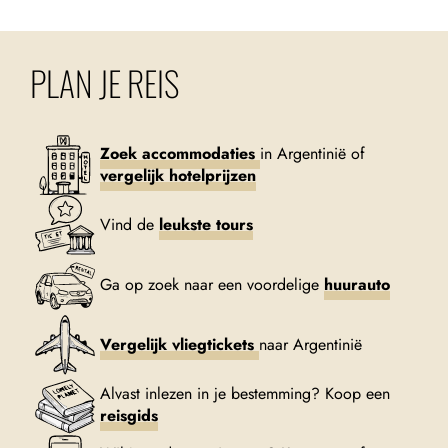
PLAN JE REIS
Zoek accommodaties
in Argentinië of
vergelijk hotelprijzen
Vind de
leukste tours
Ga op zoek naar een voordelige
huurauto
Vergelijk vliegtickets
naar Argentinië
Alvast inlezen in je bestemming? Koop een
reisgids