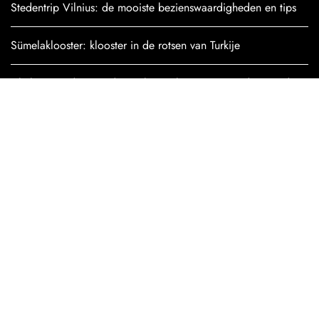
Stedentrip Vilnius: de mooiste bezienswaardigheden en tips
Sümelaklooster: klooster in de rotsen van Turkije
Chelsea, Hudson Yards en The High Line: wat te doen in dit
deel van Manhattan?
Ol Pejeta Conservancy: een unieke safari in Kenia
Bardsey Island bezoeken: alles wat je moet weten
Bekijk alle artikelen
POPULAIRE
BESTEMMINGEN