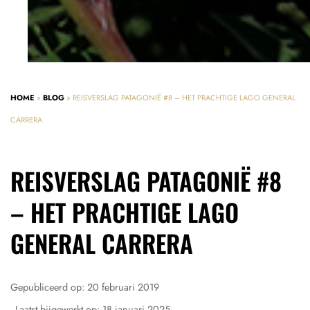
HOME
»
BLOG
»
REISVERSLAG PATAGONIË #8 – HET PRACHTIGE LAGO GENERAL
CARRERA
REISVERSLAG PATAGONIË #8
– HET PRACHTIGE LAGO
GENERAL CARRERA
Gepubliceerd op:
20 februari 2019
- Laatst bijgewerkt op:
18 januari 2025