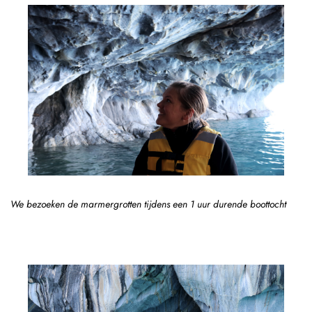
We bezoeken de marmergrotten tijdens een 1 uur durende boottocht