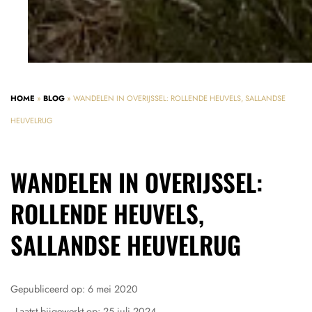
HOME
»
BLOG
»
WANDELEN IN OVERIJSSEL: ROLLENDE HEUVELS, SALLANDSE
HEUVELRUG
WANDELEN IN OVERIJSSEL:
ROLLENDE HEUVELS,
SALLANDSE HEUVELRUG
Gepubliceerd op:
6 mei 2020
- Laatst bijgewerkt op:
25 juli 2024