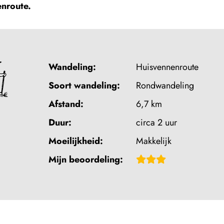
nroute.
Wandeling:
Huisvennenroute
Soort wandeling:
Rondwandeling
Afstand:
6,7 km
Duur:
circa 2 uur
Moeilijkheid:
Makkelijk
Beoordeling:
Mijn beoordeling:
3
van
5