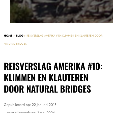
HOME
»
BLOG
»
REISVERSLAG AMERIKA #10: KLIMMEN EN KLAUTEREN DOOR
NATURAL BRIDGES
REISVERSLAG AMERIKA #10:
KLIMMEN EN KLAUTEREN
DOOR NATURAL BRIDGES
Gepubliceerd op:
22 januari 2018
- Laatst bijgewerkt op:
1 mei 2024