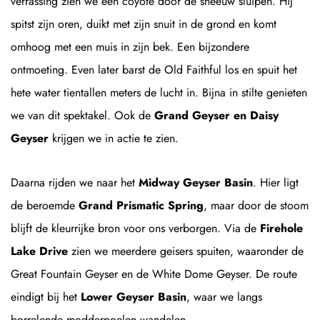
verrassing zien we een coyote door de sneeuw sluipen. Hij
spitst zijn oren, duikt met zijn snuit in de grond en komt
omhoog met een muis in zijn bek. Een bijzondere
ontmoeting. Even later barst de Old Faithful los en spuit het
hete water tientallen meters de lucht in. Bijna in stilte genieten
we van dit spektakel. Ook de
Grand Geyser en Daisy
Geyser
krijgen we in actie te zien.
Daarna rijden we naar het
Midway Geyser Basin
. Hier ligt
de beroemde
Grand Prismatic Spring
, maar door de stoom
blijft de kleurrijke bron voor ons verborgen. Via de
Firehole
Lake Drive
zien we meerdere geisers spuiten, waaronder de
Great Fountain Geyser en de White Dome Geyser. De route
eindigt bij het
Lower Geyser Basin
, waar we langs
borrelende modderpoelen wandelen.