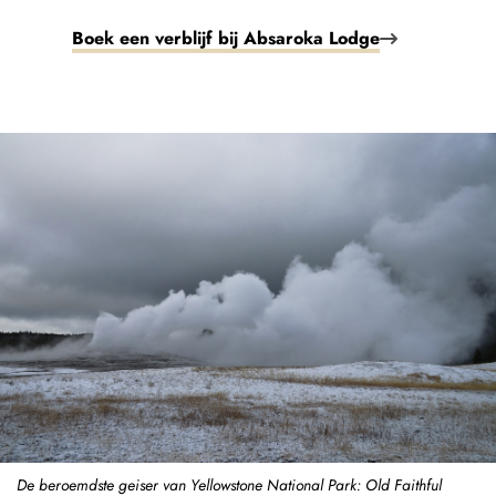
Boek een verblijf bij Absaroka Lodge
De beroemdste geiser van Yellowstone National Park: Old Faithful