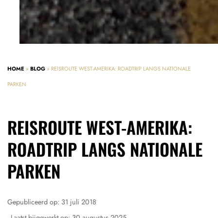
HOME
»
BLOG
»
REISROUTE WEST-AMERIKA: ROADTRIP LANGS NATIONALE
PARKEN
REISROUTE WEST-AMERIKA:
ROADTRIP LANGS NATIONALE
PARKEN
Gepubliceerd op:
31 juli 2018
- Laatst bijgewerkt op:
30 augustus 2025