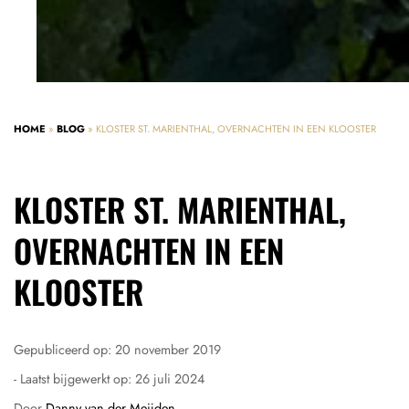
HOME
»
BLOG
»
KLOSTER ST. MARIENTHAL, OVERNACHTEN IN EEN KLOOSTER
KLOSTER ST. MARIENTHAL,
OVERNACHTEN IN EEN
KLOOSTER
Gepubliceerd op:
20 november 2019
- Laatst bijgewerkt op:
26 juli 2024
Door
Danny van der Meijden