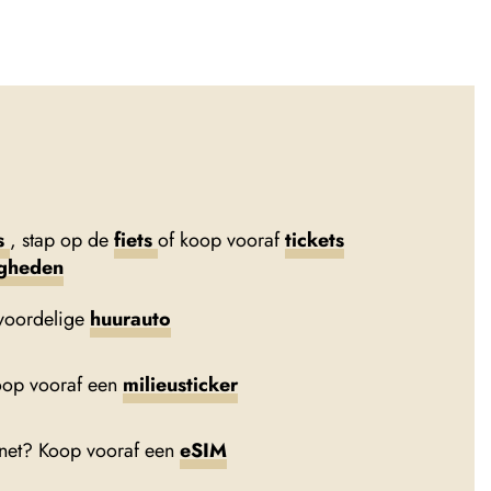
s
, stap op de
fiets
of koop vooraf
tickets
igheden
voordelige
huurauto
oop vooraf een
milieusticker
rnet? Koop vooraf een
eSIM