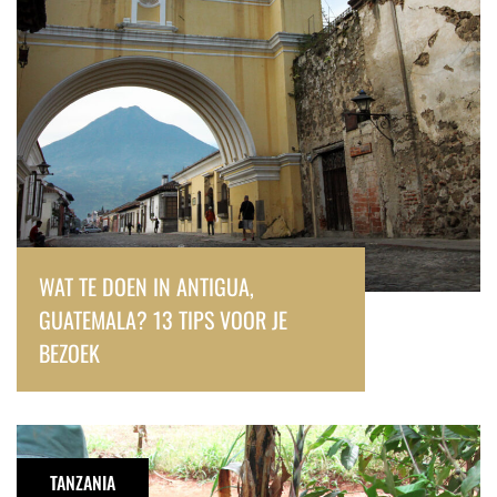
Guatemala?
13
tips
voor
je
bezoek
WAT TE DOEN IN ANTIGUA,
GUATEMALA? 13 TIPS VOOR JE
BEZOEK
Een
bezoek
TANZANIA