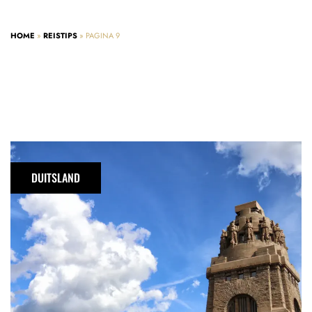
HOME
»
REISTIPS
»
PAGINA 9
Must-
visit:
DUITSLAND
het
Völkerschlachtdenkmal
in
Leipzig