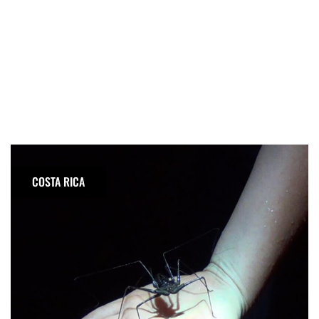
Night
Tour
COSTA RICA
met
The
Bug
Lady
in
Costa