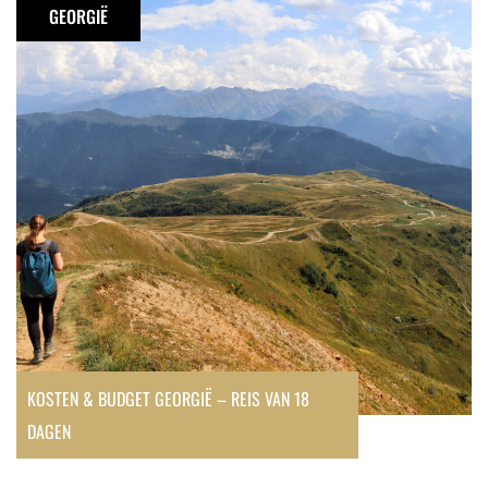
&
GEORGIË
budget
Georgië
–
reis
van
18
dagen
KOSTEN & BUDGET GEORGIË – REIS VAN 18
DAGEN