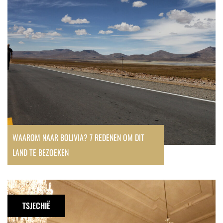
redenen
om
dit
land
te
bezoeken
WAAROM NAAR BOLIVIA? 7 REDENEN OM DIT
LAND TE BEZOEKEN
Het
kasteel
TSJECHIË
van