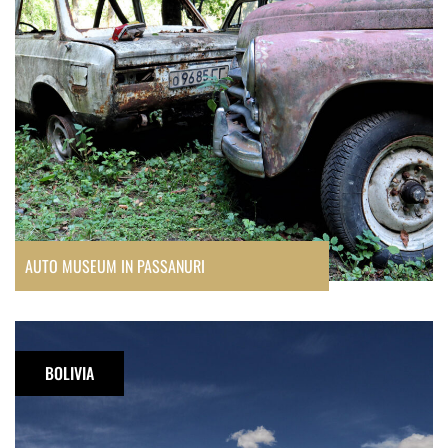
AUTO MUSEUM IN PASSANURI
Waarom
naar
BOLIVIA
Bolivia?
7