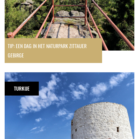
TIP: EEN DAG IN HET NATURPARK ZITTAUER
GEBIRGE
De
windmolens
TURKIJE
van
Bodrum