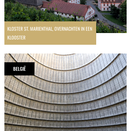
KLOSTER ST. MARIENTHAL, OVERNACHTEN IN EEN
KLOOSTER
Urbex:
IM
BELGIË
Cooling
Tower