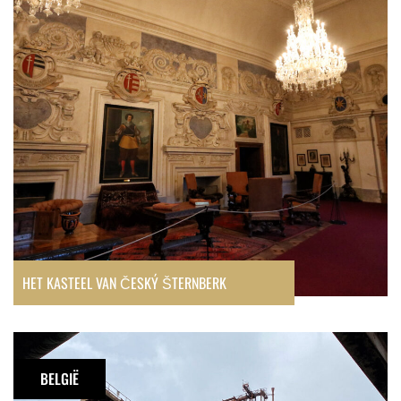
Český
Šternberk
HET KASTEEL VAN ČESKÝ ŠTERNBERK
Urbex:
Hauts-
BELGIË