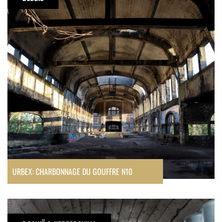
du
Gouffre
N10
URBEX: CHARBONNAGE DU GOUFFRE N10
Tito’s
Bunker