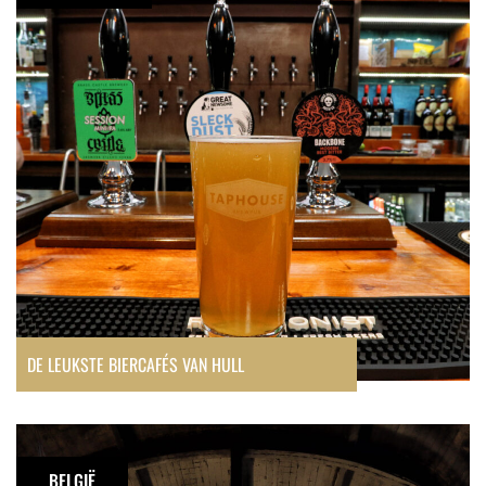
biercafés
van
Hull
DE LEUKSTE BIERCAFÉS VAN HULL
Urbex:
Charbonnage
BELGIË