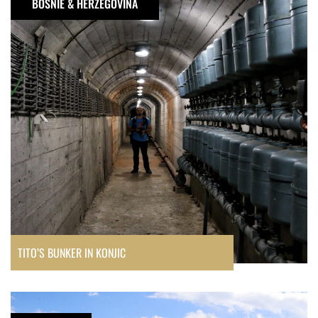
BOSNIË & HERZEGOVINA
in
Konjic
TITO’S BUNKER IN KONJIC
Kosten