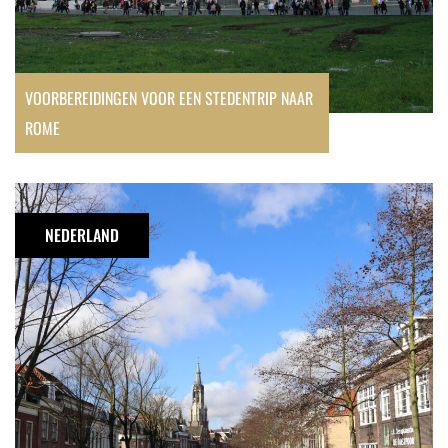
VOORBEREIDINGEN VOOR EEN STEDENTRIP NAAR
ROME
Doen
in
NEDERLAND
Delft