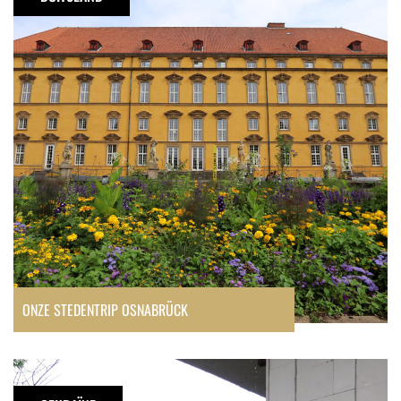
Osnabrück
ONZE STEDENTRIP OSNABRÜCK
Tweedaagse
tour