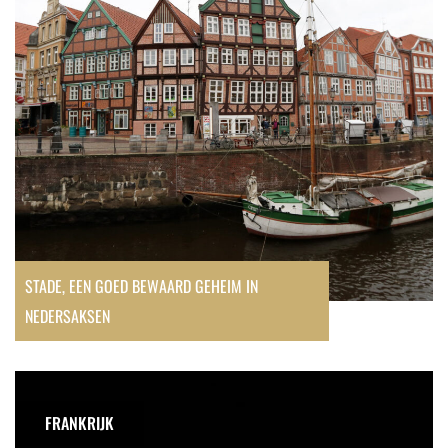
geheim
in
Nedersaksen
STADE, EEN GOED BEWAARD GEHEIM IN
NEDERSAKSEN
Arras,
stad
FRANKRIJK