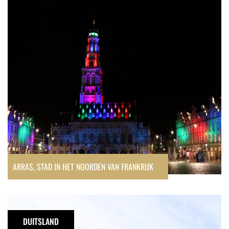
in
het
noorden
van
Frankrijk
ARRAS, STAD IN HET NOORDEN VAN FRANKRIJK
De
dorpjes
DUITSLAND