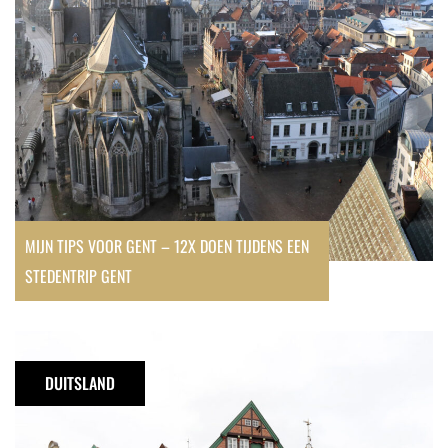
12x
doen
tijdens
een
stedentrip
Gent
MIJN TIPS VOOR GENT – 12X DOEN TIJDENS EEN
STEDENTRIP GENT
Stade,
een
DUITSLAND
goed
bewaard