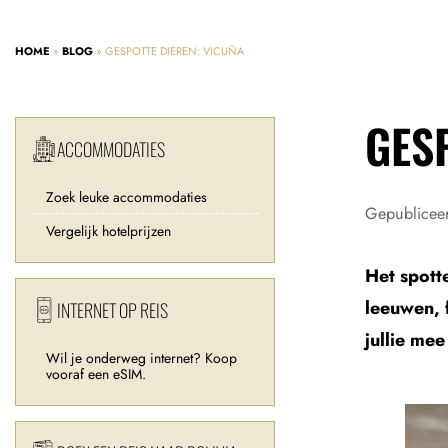
HOME
»
BLOG
»
GESPOTTE DIEREN: VICUÑA
GES
ACCOMMODATIES
Zoek leuke accommodaties
Gepublicee
Vergelijk hotelprijzen
Het spotte
leeuwen, f
INTERNET OP REIS
jullie mee
Wil je onderweg internet? Koop
vooraf een eSIM.